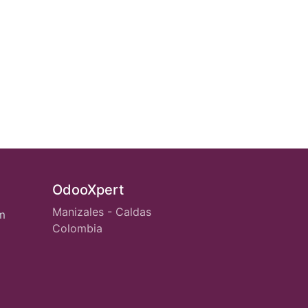
OdooXpert
Manizales - Caldas
m
Colombia