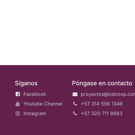
Síganos
Póngase en contacto
Facebook
proyectos@odooxp.co
Youtube Channel
+57 314 556 1349
Instagram
+57 320 711 8683