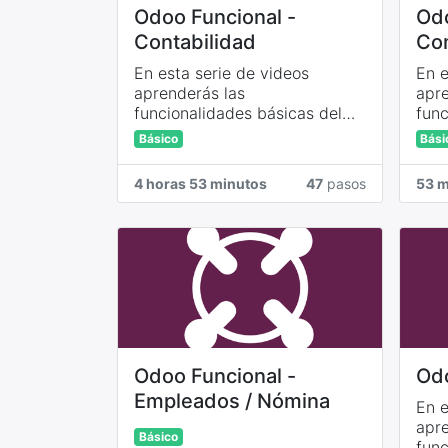
Odoo Funcional -
Odo
Contabilidad
Co
En esta serie de videos
En e
aprenderás las
apre
funcionalidades básicas del
func
módulo contable, facturación,
mód
Básico
Bási
recaudos, impuestos, activos
fijos, asientos contables...
4 horas 53 minutos
47
pasos
53 m
Odoo Funcional -
Odo
Empleados / Nómina
En e
apre
Básico
func