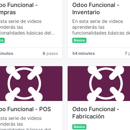
o Funcional -
Odoo Funcional -
mpras
Inventario
sta serie de videos
En esta serie de videos
nderás las
aprenderás las
ionalidades básicas del
funcionalidades básicas d
ulo compras.
módulo inventario.
co
Básico
inutos
6
pasos
54 minutos
7
p
o Funcional - POS
Odoo Funcional -
Fabricación
sta serie de videos
nderás las
Básico
ionalidades básicas del