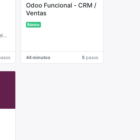
Odoo Funcional - CRM /
Ventas
Básico
el
asos
44 minutos
5
pasos