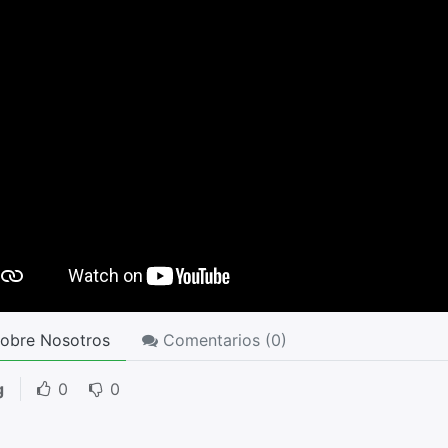
obre Nosotros
Comentarios (
0
)
g
0
0