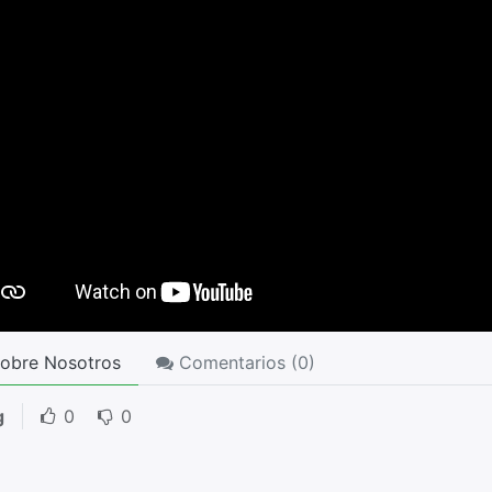
obre Nosotros
Comentarios (
0
)
g
0
0