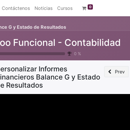
0
Contáctenos
Noticias
Cursos
ance G y Estado de Resultados
oo Funcional - Contabilidad
0
%
ersonalizar Informes
Prev
inancieros Balance G y Estado
e Resultados