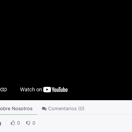
obre Nosotros
Comentarios (
0
)
g
0
0